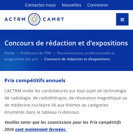
Contactez-nous
Nouvelles
Connexion
Concours de rédaction et d’expositions
Home
Profession de TRM
Reconnaissance professionnelle et
programme des prix
Concours de rédaction et d’expositions
Prix compétitifs annuels
L’ACTRM invite les candidatures sur tout sujet de technologie
de radiologie, de radiothérapie, de résonance magnétique ou
de médecine nucléaire lié aux thèmes ou catégories
énumérés dans le tableau ci-dessous.
Veuillez noter que les soumissions pour les Prix compétitifs
2026
sont maintenant fermées.