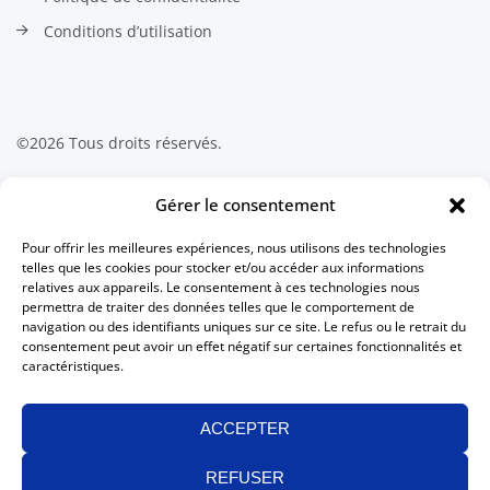
Conditions d’utilisation
©2026 Tous droits réservés.
Contactez-nous
Gérer le consentement
Pour offrir les meilleures expériences, nous utilisons des technologies
Association canadienne des
telles que les cookies pour stocker et/ou accéder aux informations
technologues en radiation médicale
relatives aux appareils. Le consentement à ces technologies nous
511 Lacolle Way, Suite 8317
permettra de traiter des données telles que le comportement de
Ottawa, Ontario K4A 5B6
navigation ou des identifiants uniques sur ce site. Le refus ou le retrait du
Canada
consentement peut avoir un effet négatif sur certaines fonctionnalités et
caractéristiques.
613 234-0012
1 800 463-9729
(sans frais au Canada)
ACCEPTER
613 234-1097
info@camrt.ca
REFUSER