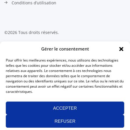
Conditions d’utilisation
©2026 Tous droits réservés.
Contactez-nous
Gérer le consentement
Pour offrir les meilleures expériences, nous utilisons des technologies
Association canadienne des
telles que les cookies pour stocker et/ou accéder aux informations
technologues en radiation médicale
relatives aux appareils. Le consentement à ces technologies nous
511 Lacolle Way, Suite 8317
permettra de traiter des données telles que le comportement de
Ottawa, Ontario K4A 5B6
navigation ou des identifiants uniques sur ce site. Le refus ou le retrait du
Canada
consentement peut avoir un effet négatif sur certaines fonctionnalités et
caractéristiques.
613 234-0012
1 800 463-9729
(sans frais au Canada)
ACCEPTER
613 234-1097
info@camrt.ca
REFUSER