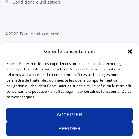
Conditions d’utilisation
©2026 Tous droits réservés.
Contactez-nous
Gérer le consentement
Pour offrir les meilleures expériences, nous utilisons des technologies
Association canadienne des
telles que les cookies pour stocker et/ou accéder aux informations
technologues en radiation médicale
relatives aux appareils. Le consentement à ces technologies nous
511 Lacolle Way, Suite 8317
permettra de traiter des données telles que le comportement de
Ottawa, Ontario K4A 5B6
navigation ou des identifiants uniques sur ce site. Le refus ou le retrait du
Canada
consentement peut avoir un effet négatif sur certaines fonctionnalités et
caractéristiques.
613 234-0012
1 800 463-9729
(sans frais au Canada)
ACCEPTER
613 234-1097
info@camrt.ca
REFUSER